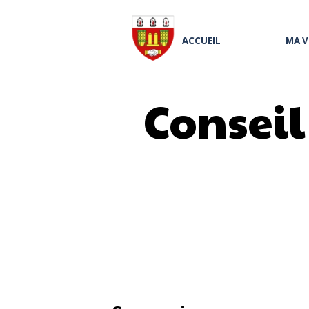
ACCUEIL
MA V
Consei