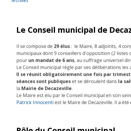
Archives
Le Conseil municipal de Decaz
Il se compose de
2
9
élus
: le Maire, 8 adjoints, 4
cons
municipaux dont 9 conseillers d'opposition (2 listes
pour
un mandat de 6 ans
, au suffrage universel dir
Le Conseil municipal règle par ses délibérations les
Il se réunit obligatoirement une fois par trimes
séances sont publiques
et se déroulent dans
la sa
la
M
airie de Decazeville
.
Le Maire est élu par le Conseil municipal en son sei
Patrick Innocenti
est le Maire de Decazeville. Il a été
Rôle du Conseil municipal