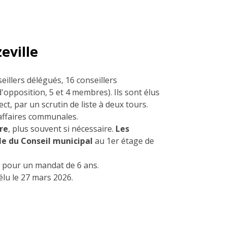
eville
eillers délégués, 16 conseillers
 d'opposition, 5 et 4 membres)
.
Ils sont élus
ect, par un scrutin de liste à deux tours.
 affaires communales.
tre
, plus souvent si nécessaire.
Les
lle du Conseil municipa
l
au 1er étage de
n pour un mandat de 6 ans.
 élu le 27 mars 2026.